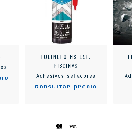
S
POLIMERO MS ESP.
F
PISCINAS
res
Adhesivos selladores
Ad
cio
Consultar precio