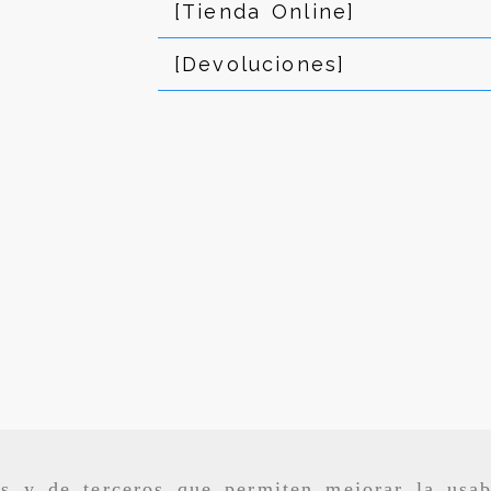
[Tienda Online]
[Devoluciones]
as y de terceros que permiten mejorar la usab