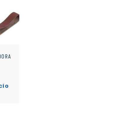
DORA
cio