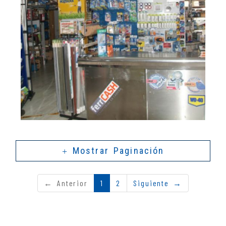
ferreterías
Ampliar
industriales Ciudad
Mostrar Paginación
Real
← Anterior
1
2
Siguiente →