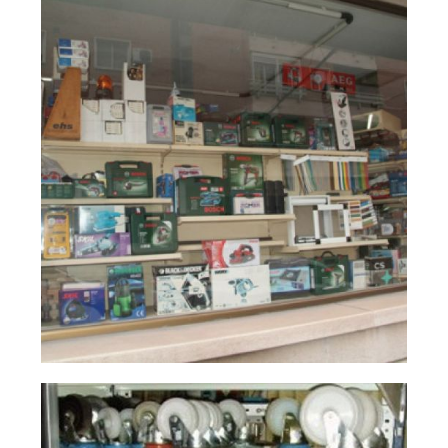
Ampliar
Ciudad Real
Ciudad Real
Ampliar
ferretería industrial