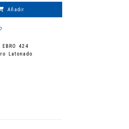
Añadir
 EBRO 424
dro Latonado