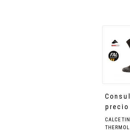
CAL
Consu
THERMO
precio
CALCETI
THERMOL