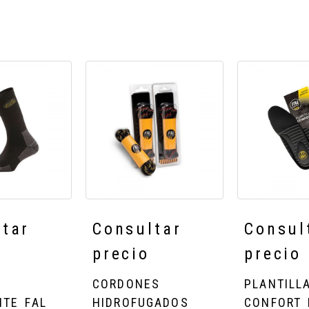
CETIN
CORDONES
PLANT
ltar
Consultar
Consul
LITE FAL
HIDROFUGADOS
CONFO
precio
precio
FAL
Ficha
N
CORDONES
PLANTILL
Ficha
ITE FAL
HIDROFUGADOS
CONFORT 