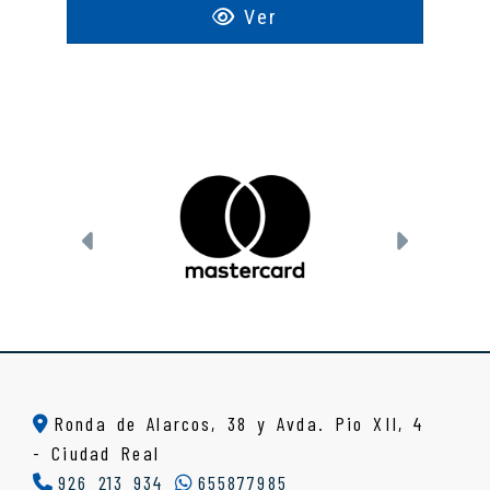
Ver
Anterior
Siguien
Ronda de Alarcos, 38 y Avda. Pio XII, 4
-
Ciudad Real
926 213 934
655877985