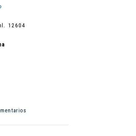
l. 12604
na
mentarios