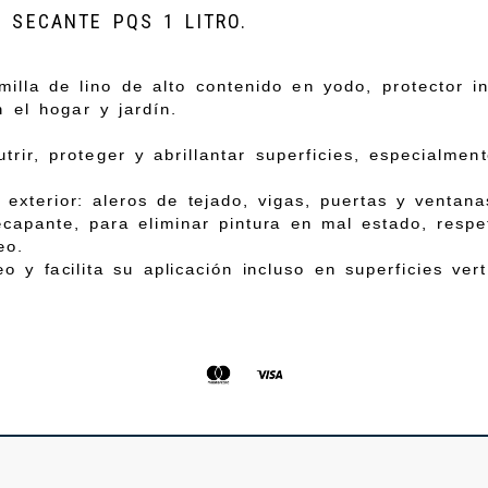
N SECANTE PQS 1 LITRO.
illa de lino de alto contenido en yodo, protector i
to en el hogar y jardín.
trir, proteger y abrillantar superficies, especialment
exterior: aleros de tejado, vigas, puertas y ventanas
capante, para eliminar pintura en mal estado, respet
eo.
o y facilita su aplicación incluso en superficies vert